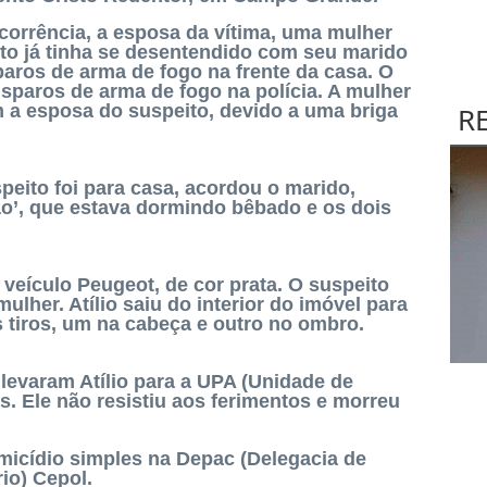
orrência, a esposa da vítima, uma mulher
ito já tinha se desentendido com seu marido
sparos de arma de fogo na frente da casa. O
disparos de arma de fogo na polícia. A mulher
 a esposa do suspeito, devido a uma briga
R
peito foi para casa, acordou o marido,
ão’, que estava dormindo bêbado e os dois
veículo Peugeot, de cor prata. O suspeito
ulher. Atílio saiu do interior do imóvel para
s tiros, um na cabeça e outro no ombro.
 levaram Atílio para a UPA (Unidade de
s. Ele não resistiu aos ferimentos e morreu
micídio simples na Depac (Delegacia de
io) Cepol.