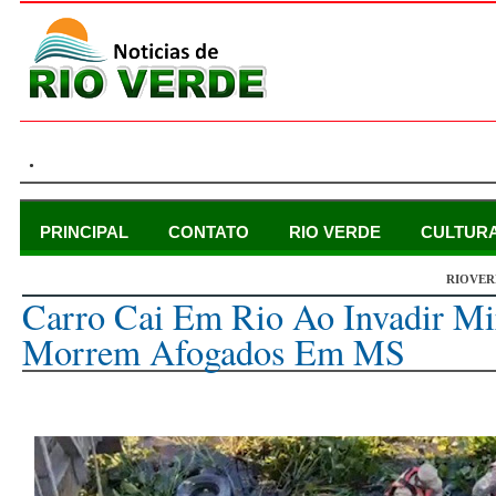
.
PRINCIPAL
CONTATO
RIO VERDE
CULTUR
RIOVER
quinta-feira, 22 de julho de 2021
Carro Cai Em Rio Ao Invadir Mi
Morrem Afogados Em MS