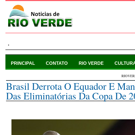
.
PRINCIPAL
CONTATO
RIO VERDE
CULTUR
RIOVER
sábado, 5 de junho de 2021
Brasil Derrota O Equador E Ma
Das Eliminatórias Da Copa De 