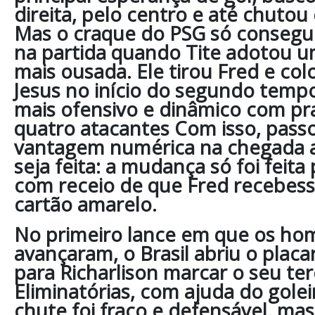
direita, pelo centro e até chutou 
Mas o craque do PSG só consegu
na partida quando Tite adotou 
mais ousada. Ele tirou Fred e col
Jesus no início do segundo tempo
mais ofensivo e dinâmico com p
quatro atacantes Com isso, passo
vantagem numérica na chegada ao
seja feita: a mudança só foi feita
com receio de que Fred recebes
cartão amarelo.
No primeiro lance em que os ho
avançaram, o Brasil abriu o plac
para Richarlison marcar o seu ter
Eliminatórias, com ajuda do gole
chute foi fraco e defensável, mas 