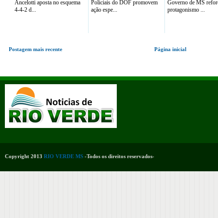
Ancelotti aposta no esquema
Policiais do DOF promovem
Governo de MS refor
4-4-2 d...
ação espe...
protagonismo ...
Postagem mais recente
Página inicial
Copyright 2013
RIO VERDE MS
-Todos os direitos reservados-