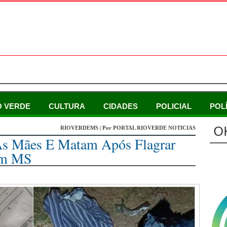
O VERDE
CULTURA
CIDADES
POLICIAL
POL
O
RIOVERDEMS | Por PORTAL RIOVERDE NOTICIAS
As Mães E Matam Após Flagrar
Em MS