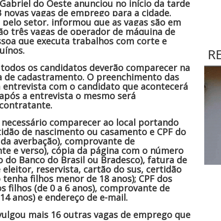
Gabriel do Oeste anunciou no início da tarde
13 novas vagas de emprego para a cidade.
 pelo setor, informou que as vagas são em
são três vagas de operador de máquina de
ssoa que executa trabalhos com corte e
uínos.
R
todos os candidatos deverão comparecer na
a de cadastramento. O preenchimento das
 entrevista com o candidato que acontecerá
; após a entrevista o mesmo será
contratante.
 necessário comparecer ao local portando
tidão de nascimento ou casamento e CPF do
a da averbação), comprovante de
ente e verso), cópia da página com o número
o do Banco do Brasil ou Bradesco), fatura de
 eleitor, reservista, cartão do sus, certidão
 tenha filhos menor de 18 anos); CPF dos
os filhos (de 0 a 6 anos), comprovante de
 14 anos) e endereço de e-mail.
ivulgou mais 16 outras vagas de emprego que