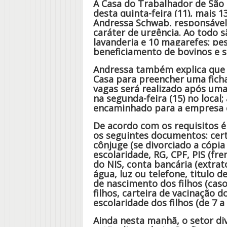
A Casa do Trabalhador de São 
desta quinta-feira (11), mais 
Andressa Schwab, responsável
caráter de urgência. Ao todo 
lavanderia e 10 magarefes; pe
beneficiamento de bovinos e s
Andressa também explica que 
Casa para preencher uma fich
vagas será realizado após uma
na segunda-feira (15) no local
encaminhado para a empresa 
De acordo com os requisitos é
os seguintes documentos: cer
cônjuge (se divorciado a cópi
escolaridade, RG, CPF, PIS (fr
do NIS, conta bancária (extrat
água, luz ou telefone, titulo de
de nascimento dos filhos (caso
filhos, carteira de vacinação d
escolaridade dos filhos (de 7 a
Ainda nesta manhã, o setor d