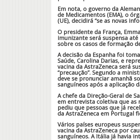
Em nota, o governo da Aleman
de Medicamentos (EMA), o órg
(UE), decidirá “se as novas in
O presidente da França, Emma
imunizante será suspensa até 
sobre os casos de formação de
A decisão da Espanha foi toma
Saúde, Carolina Darias, e rep
vacina da AstraZeneca será s
“precaução”. Segundo a minist
deve se pronunciar amanhã so
sanguíneos após a aplicação d
A chefe da Direção-Geral de Sa
em entrevista coletiva que as
pediu que pessoas que já rec
da AstraZeneca em Portugal fiq
Vários países europeus suspen
vacina da AstraZeneca por ca
sanguíneos. A Itália já havia 