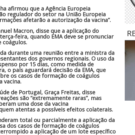
ha afirmou que a Agência Europeia
ão regulador do setor na União Europeia
formações afetarão a autorização da vacina”.
nuel Macron, disse que a aplicação do
R
terça-feira, quando EMA deve se pronunciar
 coágulos.
da durante uma reunião entre a ministra da
resentantes dos governos regionais. O uso da
uspenso por 15 dias, como medida de
ra, o país aguardará decisão da EMA, que
bre os casos de formação de coágulos
a vacina.
úde de Portugal, Graça Freitas, disse
 reações são “extremamente raras”, mas
eberam uma dose da vacina
uem atentas a possíveis efeitos colaterais.
deram total ou parcialmente a aplicação da
usa dos casos de formação de coágulos
interrompido a aplicação de um lote específico