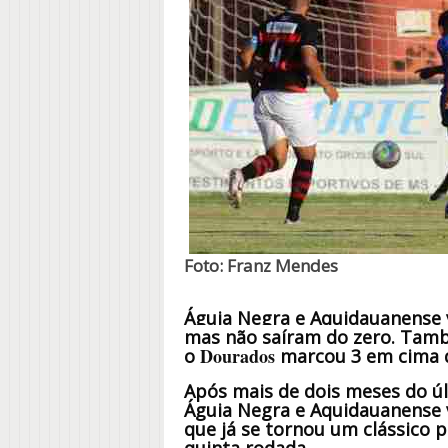
Foto: Franz Mendes
Águia Negra e Aquidauanense v
mas não saíram do zero. Tam
Dourados
o
marcou 3 em cima 
Após mais de dois meses do últ
Águia Negra e Aquidauanense v
que já se tornou um clássico po