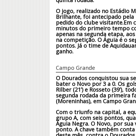
quinta rodada.
O jogo, realizado no Estádio Mu
Brilhante, foi antecipado pela
pedido do clube visitante.Em 
minutos do primeiro tempo co
apenas na segunda etapa, aos
na competição. O Águia é o s
pontos. Já o time de Aquidau
ganho.
Campo Grande
O Dourados conquistou sua se
bater o Novo por 3 a 0. Os go
Rilber (21’) e Rosseto (39’), t
segunda rodada da primeira fa
(Moreninhas), em Campo Gran
Com o triunfo na capital, a eq
grupo A, com seis pontos, qua
Águia Negra. O Novo, por sua 
ponto. A chave também conta c
deste mês, contra o Dourados