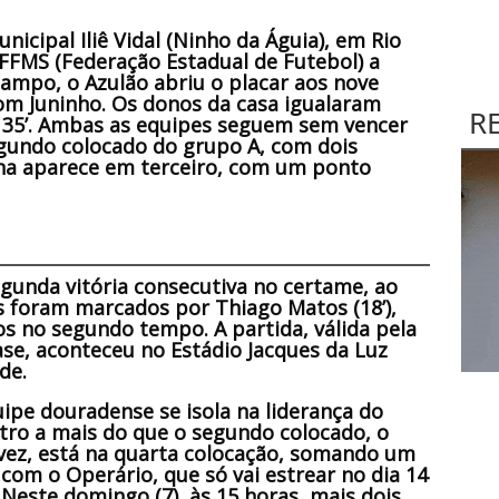
nicipal Iliê Vidal (Ninho da Águia), em Rio
 FFMS (Federação Estadual de Futebol) a
campo, o Azulão abriu o placar aos nove
m Juninho. Os donos da casa igualaram
R
 35’. Ambas as equipes seguem sem vencer
egundo colocado do grupo A, com dois
ana aparece em terceiro, com um ponto
gunda vitória consecutiva no certame, ao
ls foram marcados por Thiago Matos (18’),
odos no segundo tempo. A partida, válida pela
se, aconteceu no Estádio Jacques da Luz
de.
uipe douradense se isola na liderança do
tro a mais do que o segundo colocado, o
vez, está na quarta colocação, somando um
om o Operário, que só vai estrear no dia 14
.
Neste domingo (7), às 15 horas, mais dois