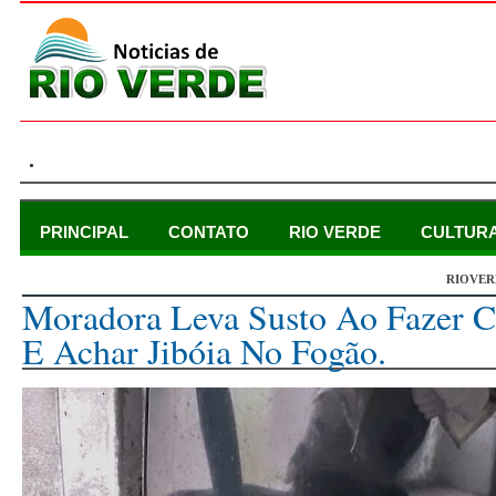
.
PRINCIPAL
CONTATO
RIO VERDE
CULTUR
RIOVER
quarta-feira, 7 de fevereiro de 2018
Moradora Leva Susto Ao Fazer 
E Achar Jibóia No Fogão.