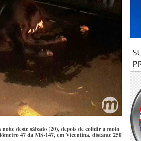
S
P
noite deste sábado (20), depois de colidir a moto
ômetro 47 da MS-147, em Vicentina, distante 250