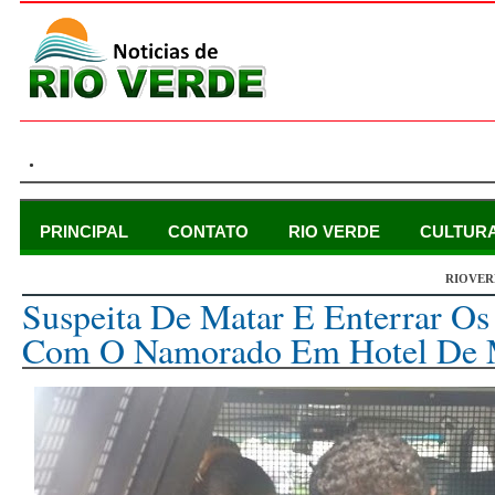
.
PRINCIPAL
CONTATO
RIO VERDE
CULTUR
RIOVER
terça-feira, 19 de dezembro de 2017
Suspeita De Matar E Enterrar Os 
Com O Namorado Em Hotel De