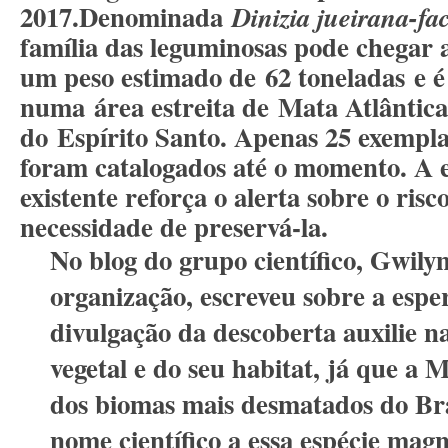
2017
.
Denominada
Dinizia jueirana-fa
família das leguminosas pode chegar
um peso estimado de
62 toneladas
e é
numa área estreita de
Mata Atlântica
do
Espírito Santo
. Apenas 25 exempla
foram catalogados até o momento. A 
existente reforça o alerta sobre o risc
necessidade de preservá-la.
No blog do grupo científico, Gwily
organização, escreveu sobre a espe
divulgação da descoberta auxilie n
vegetal e do seu habitat, já que a 
dos biomas mais desmatados do Bra
nome científico a essa espécie magn