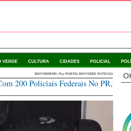
O VERDE
CULTURA
CIDADES
POLICIAL
POL
O
RIOVERDEMS | Por PORTAL RIOVERDE NOTICIAS
om 200 Policiais Federais No PR,