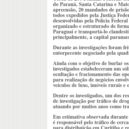
do Paraná, Santa Catarina e Mato
apreensão, 20 mandados de prisão
todos expedidos pela Justiça Fede
desenvolvidas pela Polícia Federal 
organizado e estruturado de forma
Paraguai e transportá-lo clandest
principalmente, a capital paranae
Durante as investigações foram fei
entorpecente negociado pela quadr
Ainda com o objetivo de burlar os
investigados estabeleceram um sól
ocultação e fracionamento das oper
para realização de negócios envol
veículos de luxo, imóveis rurais e
Dentre os investigados, um dos res
de investigação por tráfico de dro
atuando por muitos anos como tra
Em estimativa observada durante a
é responsável pelo tráfico de cer
para distribuição em Curitiba e r