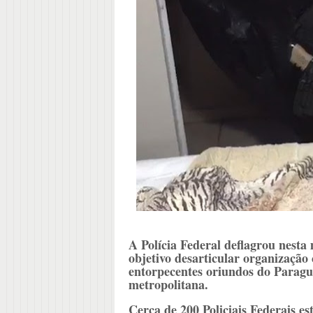
A Polícia Federal deflagrou nest
objetivo desarticular organização 
entorpecentes oriundos do Paragua
metropolitana.
Cerca de 200 Policiais Federais e