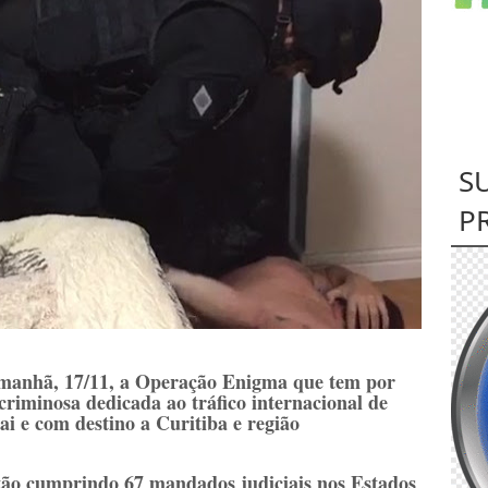
S
P
a manhã, 17/11, a Operação Enigma que tem por
criminosa dedicada ao tráfico internacional de
i e com destino a Curitiba e região
stão cumprindo 67 mandados judiciais nos Estados