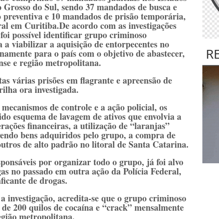
 Grosso do Sul, sendo 37 mandados de busca e
 preventiva e 10 mandados de prisão temporária,
ral em Curitiba.De acordo com as investigações
foi possível identificar grupo criminoso
 a viabilizar a aquisição de entorpecentes no
R
inamente para o país com o objetivo de abastecer,
nse e região metropolitana.
tas várias prisões em flagrante e apreensão de
ilha ora investigada.
 mecanismos de controle e a ação policial, os
ido esquema de lavagem de ativos que envolvia a
ações financeiras, a utilização de “laranjas”
vendo bens adquiridos pelo grupo, a compra de
 outros de alto padrão no litoral de Santa Catarina.
ponsáveis por organizar todo o grupo, já foi alvo
gas no passado em outra ação da Polícia Federal,
ficante de drogas.
 investigação, acredita-se que o grupo criminoso
ca de 200 quilos de cocaína e “crack” mensalmente
egião metropolitana.