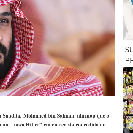
S
P
a Saudita
,
Mohamed bin Salman
, afirmou que o
 um “novo Hitler” em entrevista concedida ao