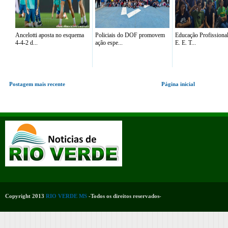
Ancelotti aposta no esquema
Policiais do DOF promovem
Educação Profissiona
4-4-2 d...
ação espe...
E. E. T...
Postagem mais recente
Página inicial
Copyright 2013
RIO VERDE MS
-Todos os direitos reservados-