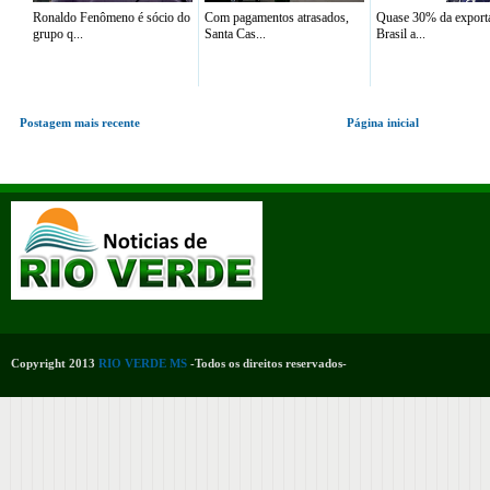
Ronaldo Fenômeno é sócio do
Com pagamentos atrasados,
Quase 30% da export
grupo q...
Santa Cas...
Brasil a...
Postagem mais recente
Página inicial
Copyright 2013
RIO VERDE MS
-Todos os direitos reservados-