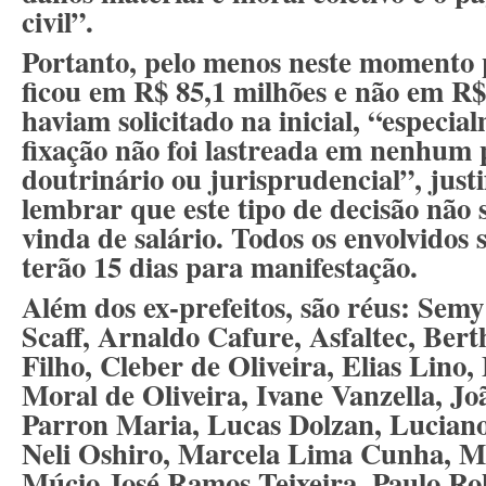
civil”.
Portanto, pelo menos neste momento p
ficou em R$ 85,1 milhões e não em R
haviam solicitado na inicial, “especi
fixação não foi lastreada em nenhum 
doutrinário ou jurisprudencial”, justif
lembrar que este tipo de decisão não 
vinda de salário. Todos os envolvidos 
terão 15 dias para manifestação.
Além dos ex-prefeitos, são réus: Sem
Scaff, Arnaldo Cafure, Asfaltec, Bert
Filho, Cleber de Oliveira, Elias Lino
Moral de Oliveira, Ivane Vanzella, J
Parron Maria, Lucas Dolzan, Luciano
Neli Oshiro, Marcela Lima Cunha, Mic
Múcio José Ramos Teixeira, Paulo Ro