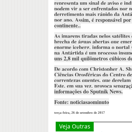
representa um sinal de aviso e ind
podem vir a ser enfrentados por nó
derretimento mais rápido da Antár
por ano. Assim, é responsável por
continente..
As imagens tiradas pelos satélite
brecha de águas abertas que emerg
enorme iceberg, informa o portal
na Antártida é um processo insupe
uns 2,8 mil quilômetros cúbicos de
De acordo com Christopher A. Shu
Ciências Orosféricas do Centro 
correntezas quentes, que degelam 
Este, em sua vez, provoca separaç
informações do Sputnik News.
Fonte: noticiasaominuto
terça-feira, 26 de setembro de 2017
Veja Outras