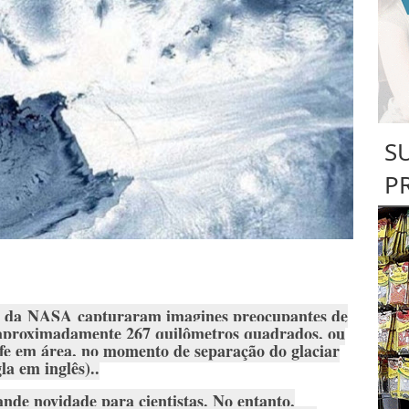
S
P
s da
NASA
capturaram imagines preocupantes de
 aproximadamente 267 quilômetros quadrados, ou
fe em área, no momento de separação do glaciar
la em inglês)..
nde novidade para cientistas. No entanto,