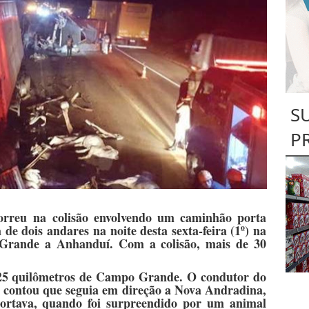
S
P
rreu na colisão envolvendo um caminhão porta
a de dois andare
s
na noite desta sexta-feira (1º) na
Grande a Anhanduí. Com a colisão, mais de 30
 25 quilômetros de Campo Grande. O condutor do
contou que seguia em direção a Nova Andradina,
portava, quando foi surpreendido por um animal