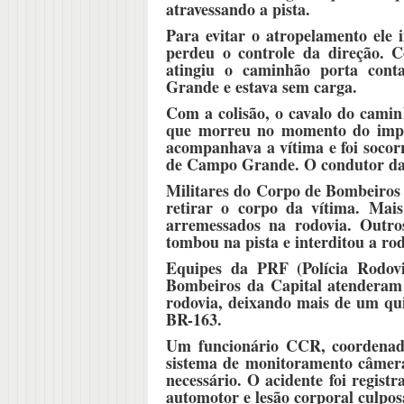
atravessando a pista.
Para evitar o atropelamento ele 
perdeu o controle da direção. 
atingiu o caminhão porta cont
Grande e estava sem carga.
Com a colisão, o cavalo do camin
que morreu no momento do impac
acompanhava a vítima e foi soco
de Campo Grande. O condutor da c
Militares do Corpo de Bombeiros 
retirar o corpo da vítima. Mai
arremessados na rodovia. Outro
tombou na pista e interditou a r
Equipes da PRF (Polícia Rodo
Bombeiros da Capital atenderam a
rodovia, deixando mais de um qu
BR-163.
Um funcionário CCR, coordenado
sistema de monitoramento câmeras
necessário. O acidente foi regist
automotor e lesão corporal culpos