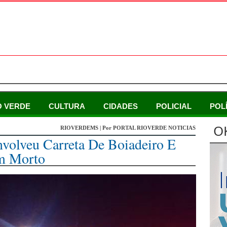
O VERDE
CULTURA
CIDADES
POLICIAL
POL
O
RIOVERDEMS | Por PORTAL RIOVERDE NOTICIAS
volveu Carreta De Boiadeiro E
m Morto