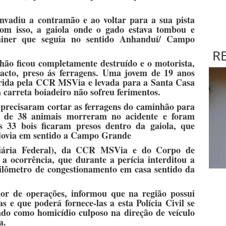
invadiu a contramão e ao voltar para a sua pista
Com isso, a gaiola onde o gado estava tombou e
ainer que seguia no sentido Anhanduí/ Campo
R
hão ficou completamente destruído e o motorista,
to, preso ás ferragens. Uma jovem de 19 anos
rrida pela CCR MSVia e levada para a Santa Casa
arreta boiadeiro não sofreu ferimentos.
precisaram cortar as ferragens do caminhão para
s de 38 animais morreram no acidente e foram
s 33 bois ficaram presos dentro da gaiola, que
odovia em sentido a Campo Grande
viária Federal), da CCR MSVia e do Corpo de
 ocorrência, que durante a perícia interditou a
ilômetro de congestionamento em casa sentido da
r de operações, informou que na região possui
 e que poderá fornece-las a esta Polícia Civil se
rado como homicídio culposo na direção de veículo
a.