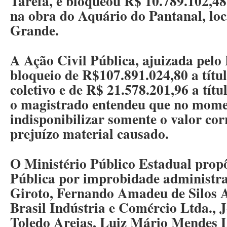
Tarefa, e bloqueou R$ 10.789.102,48 
na obra do Aquário do Pantanal, l
Grande.
A Ação Civil Pública, ajuizada pel
bloqueio de R$107.891.024,80 a títu
coletivo e de R$ 21.578.201,96 a tít
o magistrado entendeu que no momen
indisponibilizar somente o valor co
prejuízo material causado.
O Ministério Público Estadual prop
Pública por improbidade administra
Giroto, Fernando Amadeu de Silos A
Brasil Indústria e Comércio Ltda., 
Toledo Areias, Luiz Mário Mendes L