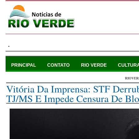
.
PRINCIPAL
CONTATO
RIO VERDE
CULTUR
RIOVER
quinta-feira, 4 de maio de 2017
Vitória Da Imprensa: STF Derru
TJ/MS E Impede Censura De Blo