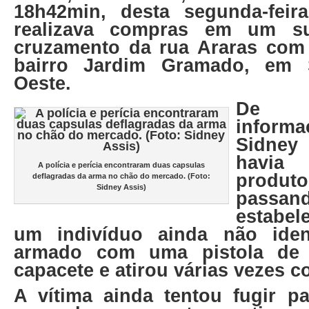
18h42min, desta segunda-feir
realizava compras em um s
cruzamento da rua Araras com
bairro Jardim Gramado, em 
Oeste.
De a
informa
Sidney 
havi
A polícia e perícia encontraram duas capsulas
produ
deflagradas da arma no chão do mercado. (Foto:
Sidney Assis)
passan
estabel
um indivíduo ainda não iden
armado com uma pistola de 
capacete e atirou várias vezes co
A vítima ainda tentou fugir pa