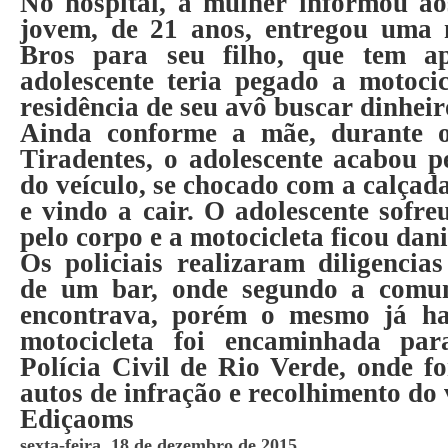
No hospital, a mulher informou ao
jovem, de 21 anos, entregou uma 
Bros para seu filho, que tem a
adolescente teria pegado a motocic
residência de seu avô buscar dinheir
Ainda conforme a mãe, durante 
Tiradentes, o adolescente acabou p
do veículo, se chocado com a calçad
e vindo a cair. O adolescente sofre
pelo corpo e a motocicleta ficou dani
Os policiais realizaram diligencia
de um bar, onde segundo a comun
encontrava, porém o mesmo já ha
motocicleta foi encaminhada pa
Polícia Civil de Rio Verde, onde f
autos de infração e recolhimento do 
Ediçaoms
sexta-feira, 18 de dezembro de 2015