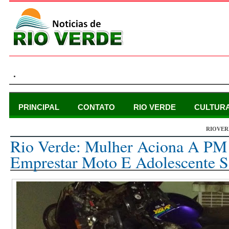
.
PRINCIPAL
CONTATO
RIO VERDE
CULTUR
RIOVER
sexta-feira, 18 de dezembro de 2015
Rio Verde: Mulher Aciona A PM
Emprestar Moto E Adolescente So