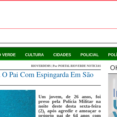
O VERDE
CULTURA
CIDADES
POLICIAL
POL
O
RIOVERDEMS | Por PORTAL RIOVERDE NOTICIAS
a O Pai Com Espingarda Em São
Um jovem, de 26 anos, foi
preso pela Polícia Militar na
noite deste desta sexta-feira
(2), após agredir e ameaçar o
próprio pai de 64 anos com