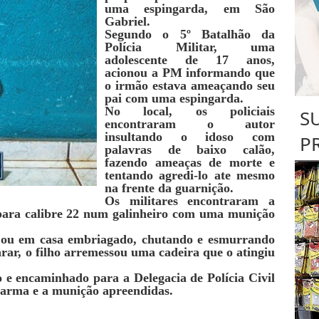
uma espingarda, em São
Gabriel.
Segundo o 5º Batalhão da
Polícia Militar, uma
adolescente de 17 anos,
acionou a PM informando que
o irmão estava ameaçando seu
pai com uma espingarda.
No local, os policiais
S
encontraram o autor
insultando o idoso com
P
palavras de baixo calão,
fazendo ameaças de morte e
tentando agredi-lo ate mesmo
na frente da guarnição.
Os militares encontraram a
para calibre 22 num galinheiro com uma munição
gou em casa embriagado, chutando e esmurrando
rar, o filho arremessou uma cadeira que o atingiu
so e encaminhado para a Delegacia de Polícia Civil
 arma e a munição apreendidas.