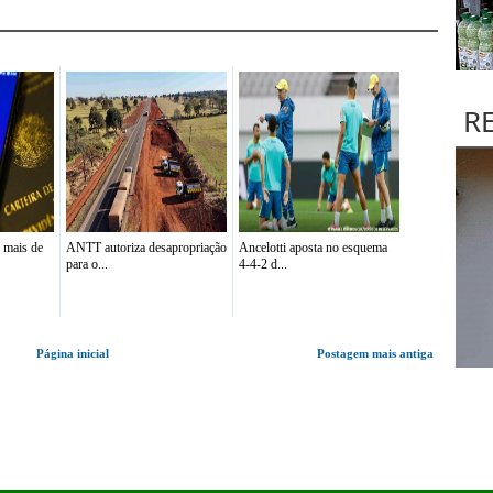
R
 mais de
ANTT autoriza desapropriação
Ancelotti aposta no esquema
para o...
4-4-2 d...
Página inicial
Postagem mais antiga