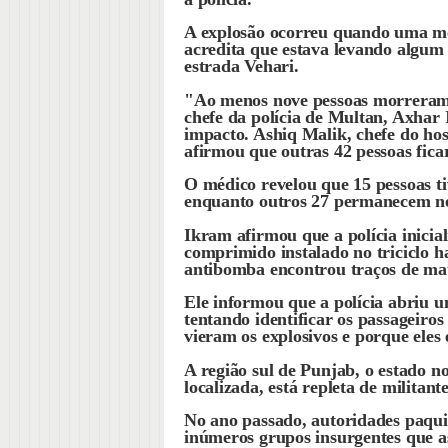
A explosão ocorreu quando uma mot
acredita que estava levando algum 
estrada Vehari.
"Ao menos nove pessoas morreram 
chefe da polícia de Multan, Axhar 
impacto. Ashiq Malik, chefe do ho
afirmou que outras 42 pessoas fica
O médico revelou que 15 pessoas ti
enquanto outros 27 permanecem no
Ikram afirmou que a polícia inicia
comprimido instalado no triciclo 
antibomba encontrou traços de mat
Ele informou que a polícia abriu u
tentando identificar os passageiros
vieram os explosivos e porque eles
A região sul de Punjab, o estado no
localizada, está repleta de militante
No ano passado, autoridades paqui
inúmeros grupos insurgentes que a