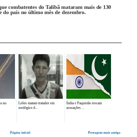
s que combatentes do Talibã mataram mais de 130
e do país no último mês de dezembro.
ra no
Leões matam tratador em
Índia e Paquistão trocam
zoológico d...
acusações ...
Página inicial
Postagem mais antiga