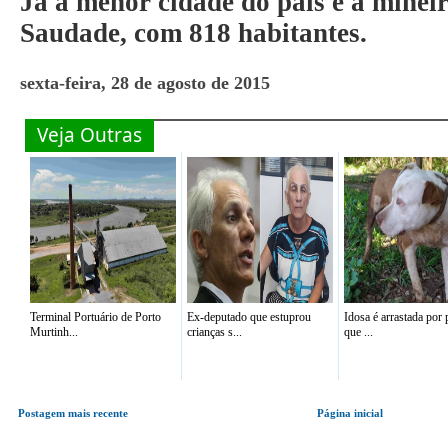
Já a menor cidade do país é a minei
Saudade, com 818 habitantes.
sexta-feira, 28 de agosto de 2015
Veja Outras
Terminal Portuário de Porto
Ex-deputado que estuprou
Idosa é arrastada por p
Murtinh...
crianças s...
que ...
Postagem mais recente
Página inicial