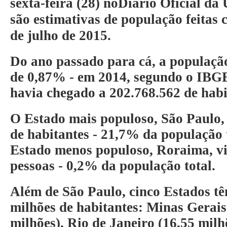
sexta-feira (28) no
Diário Oficial da
são estimativas de população feitas 
de julho de 2015.
Do ano passado para cá, a população
de 0,87% - em 2014, segundo o IBGE
havia
chegado a 202.768.562 de habi
O Estado mais populoso,
São Paulo
,
de habitantes -
21,7% da população t
Estado menos populoso,
Roraima
, 
pessoas -
0,2% da população total
.
Além de São Paulo, cinco Estados t
milhões de habitantes:
Minas Gerais
milhões),
Rio de Janeiro
(16,55 milh