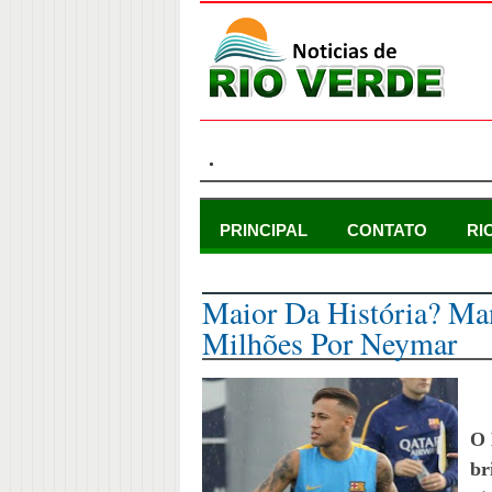
.
PRINCIPAL
CONTATO
RI
segunda-feira, 24 de agosto de 2015
Maior Da História? Ma
Milhões Por Neymar
O
br