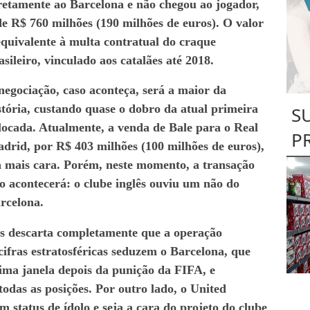
retamente ao
Barcelona
e não chegou ao jogador,
de R$ 760 milhões (190 milhões de euros). O valor
equivalente à multa contratual do craque
asileiro, vinculado aos catalães até 2018.
negociação, caso aconteça, será a maior da
stória, custando quase o dobro da atual primeira
S
locada. Atualmente, a venda de Bale para o Real
P
drid, por R$ 403 milhões (100 milhões de euros),
a mais cara. Porém, neste momento, a transação
o acontecerá: o clube inglês ouviu um não do
rcelona.
s descarta completamente que a operação
ifras estratosféricas seduzem o Barcelona, que
ima janela depois da punição da FIFA, e
todas as posições. Por outro lado, o United
status de ídolo e seja a cara do projeto do clube