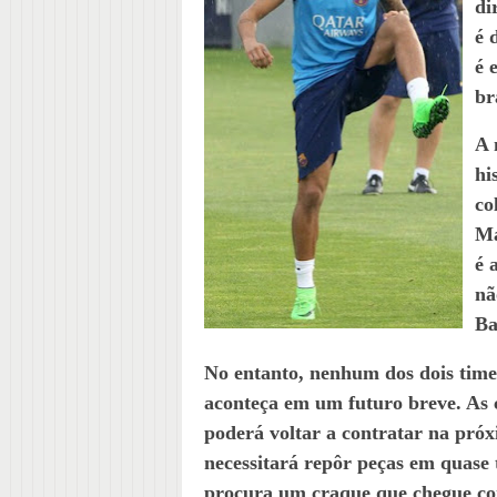
di
é 
é 
br
A 
hi
co
Ma
é 
nã
Ba
No entanto, nenhum dos dois time
aconteça em um futuro breve. As c
poderá voltar a contratar na próx
necessitará repôr peças em quase 
procura um craque que chegue com 