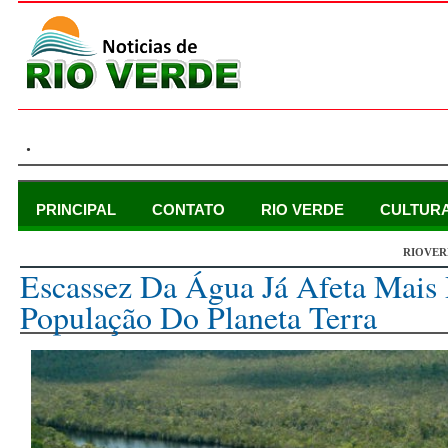
.
PRINCIPAL
CONTATO
RIO VERDE
CULTUR
RIOVER
terça-feira, 18 de agosto de 2015
Escassez Da Água Já Afeta Mai
População Do Planeta Terra