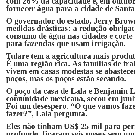
com 26% da capacidade e, em outubr
fornecer água para a cidade de Sant
O governador do estado, Jerry Brow
medidas drásticas: a redução obriga
consumo de água nas cidades e corte
para fazendas que usam irrigação.
Tulare tem a agricultura mais produt
É uma região rica. As famílias de tr
vivem em casas modestas se abastec
poços, mas os poços estão secando.
O poço da casa de Lala e Benjamin L
comunidade mexicana, secou em junh
Foi um desespero. “O que vamos faze
fazer?”, Lala pergunta.
Eles não tinham US$ 25 mil para pe
profundo, ficaram seis meses sem um