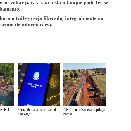
 ao voltar para a sua pista o tanque pode ter se
mbamento.
ora o tráfego seja liberado, integralmente ou
éscimo de informações).
stival
Pernambucanas abre mais de
ANTT autoriza desapropriação
850 vaga...
para o...