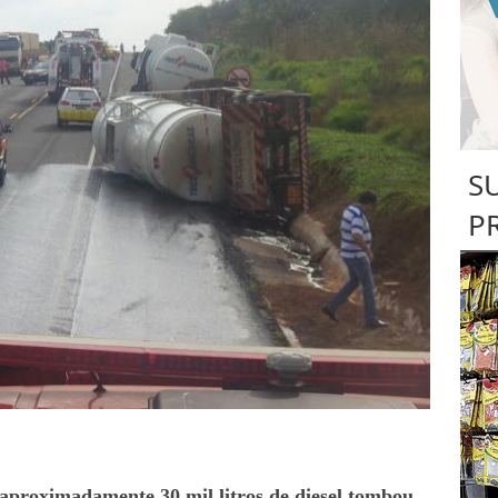
S
P
 aproximadamente 30 mil litros de diesel tombou