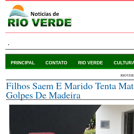
.
PRINCIPAL
CONTATO
RIO VERDE
CULTUR
RIOVER
terça-feira, 5 de maio de 2015
Filhos Saem E Marido Tenta Ma
Golpes De Madeira