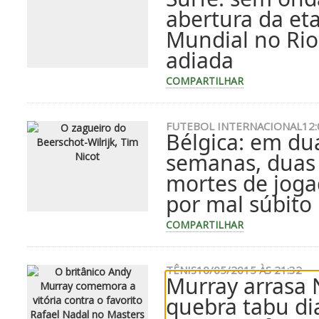
abertura da et
Mundial no Rio
adiada
COMPARTILHAR
FUTEBOL INTERNACIONAL
12:
Bélgica: em du
semanas, duas
mortes de joga
por mal súbito
COMPARTILHAR
TÊNIS
10/05/2015 ÀS 21:32
Murray arrasa 
quebra tabu di