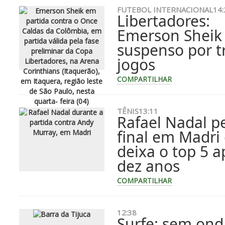
FUTEBOL INTERNACIONAL
14:
Libertadores:
Emerson Sheik
suspenso por t
jogos
COMPARTILHAR
TÊNIS
13:11
Rafael Nadal p
final em Madri
deixa o top 5 a
dez anos
COMPARTILHAR
12:38
Surfe: sem ond