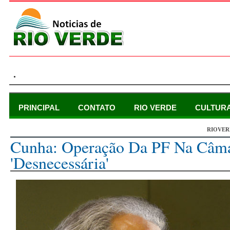
.
PRINCIPAL
CONTATO
RIO VERDE
CULTUR
RIOVER
quarta-feira, 6 de maio de 2015
Cunha: Operação Da PF Na Câma
'desnecessária'