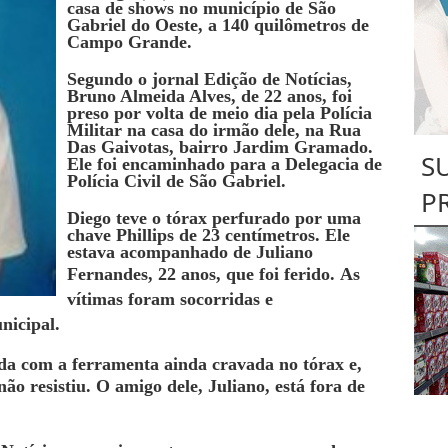
casa de shows no município de São
Gabriel do Oeste, a 140 quilômetros de
Campo Grande.
Segundo o jornal Edição de Notícias,
Bruno Almeida Alves, de 22 anos, foi
preso por volta de meio dia pela Polícia
Militar na casa do irmão dele, na Rua
Das Gaivotas, bairro Jardim Gramado.
S
Ele foi encaminhado para a Delegacia de
Polícia Civil de São Gabriel.
P
Diego teve o tórax perfurado por uma
chave Phillips de 23 centímetros. Ele
estava acompanhado de Juliano
Fernandes, 22 anos, que foi ferido.
As
vítimas foram socorridas e
nicipal.
nda com a ferramenta ainda cravada no tórax e,
não resistiu.
O amigo dele, Juliano, está fora de