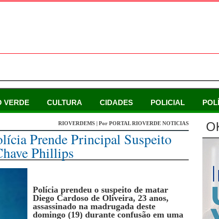
O VERDE
CULTURA
CIDADES
POLICIAL
POL
O
RIOVERDEMS | Por PORTAL RIOVERDE NOTICIAS
lícia Prende Principal Suspeito
have Phillips
Polícia prendeu o suspeito de matar
Diego Cardoso de Oliveira, 23 anos,
assassinado na madrugada deste
domingo (19) durante confusão em uma