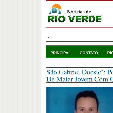
.
PRINCIPAL
CONTATO
RI
domingo, 19 de abril de 2015
São Gabriel Doeste´: Po
De Matar Jovem Com C