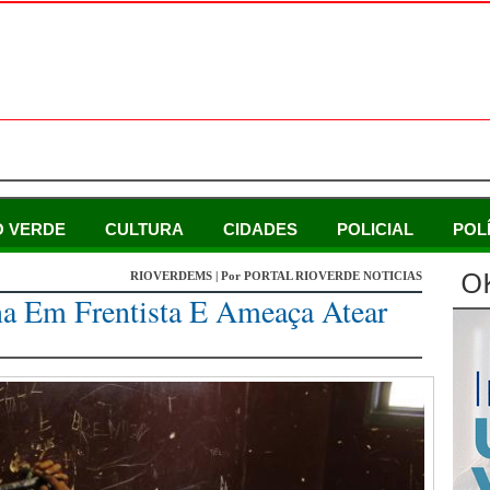
O VERDE
CULTURA
CIDADES
POLICIAL
POL
O
RIOVERDEMS | Por PORTAL RIOVERDE NOTICIAS
na Em Frentista E Ameaça Atear