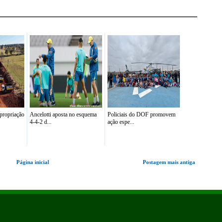
propriação
Ancelotti aposta no esquema
Policiais do DOF promovem
4-4-2 d...
ação espe...
Página inicial
Postagem mais antiga