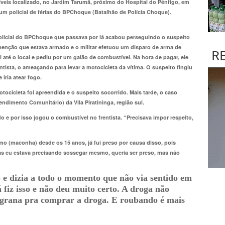
íveis localizado, no Jardim Tarumã, próximo do Hospital do Pênfigo, em
m policial de férias do BPChoque (Batalhão de Polícia Choque).
policial do BPChoque que passava por lá acabou perseguindo o suspeito
enção que estava armado e o militar efetuou um disparo de arma de
R
i até o local e pediu por um galão de combustível. Na hora de pagar, ele
ntista, o ameaçando para levar a motocicleta da vítima. O suspeito fingiu
iria atear fogo.
tocicleta foi apreendida e o suspeito socorrido. Mais tarde, o caso
dimento Comunitário) da Vila Piratininga, região sul.
 e por isso jogou o combustível no frentista. “Precisava impor respeito,
umo (maconha) desde os 15 anos, já fui preso por causa disso, pois
mas eu estava precisando sossegar mesmo, queria ser preso, mas não
o e dizia a todo o momento que não via sentido em
 fiz isso e não deu muito certo. A droga não
 grana pra comprar a droga. E roubando é mais