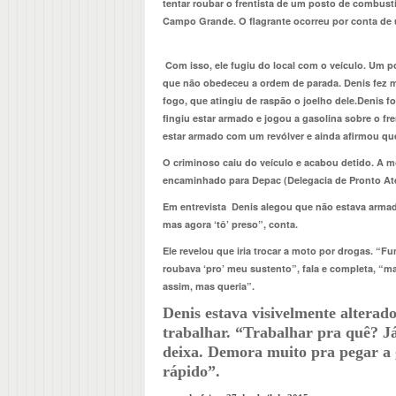
tentar roubar o frentista de um posto de combust
Campo Grande. O flagrante ocorreu por conta de u
Com isso, ele fugiu do local com o veículo. Um 
que não obedeceu a ordem de parada. Denis fez m
fogo, que atingiu de raspão o joelho dele.
Denis fo
fingiu estar armado e jogou a gasolina sobre o fre
estar armado com um revólver e ainda afirmou que 
O criminoso caiu do veículo e acabou detido. A mo
encaminhado para Depac (Delegacia de Pronto Aten
Em entrevista Denis alegou que não estava armado
mas agora ‘tô’ preso”, conta.
Ele revelou que iria trocar a moto por drogas. “F
roubava ‘pro’ meu sustento”, fala e completa, “
assim, mas queria”.
Denis estava visivelmente alterad
trabalhar. “Trabalhar pra quê? Já
deixa. Demora muito pra pegar a
rápido”.