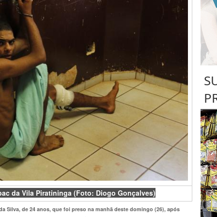
S
P
pac da Vila Piratininga (Foto: Diogo Gonçalves)
da Silva, de 24 anos, que foi preso na manhã deste domingo (26), após