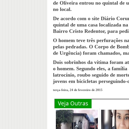
de Oliveira entrou no quintal de
no local.
De acordo com o site Diário Coru
quintal de uma casa localizada n
Bairro Cristo Redentor, para pedi
O homem teve três perfurações na
pelas pedradas. O Corpo de Bomb
de Urgência) foram chamados, ma
Dois sobrinhos da vítima foram at
o homem. Segundo eles, a família 
latrocínio, roubo seguido de mort
jovens em bicicletas perseguindo-
terça-feira, 24 de fevereiro de 2015
Veja Outras