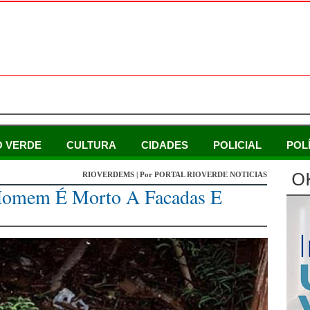
O VERDE
CULTURA
CIDADES
POLICIAL
POL
O
RIOVERDEMS | Por PORTAL RIOVERDE NOTICIAS
 Homem É Morto A Facadas E