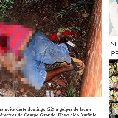
S
P
 noite deste domingo (22) a golpes de faca e
lômetros de Campo Grande. Heveraldo Antônio