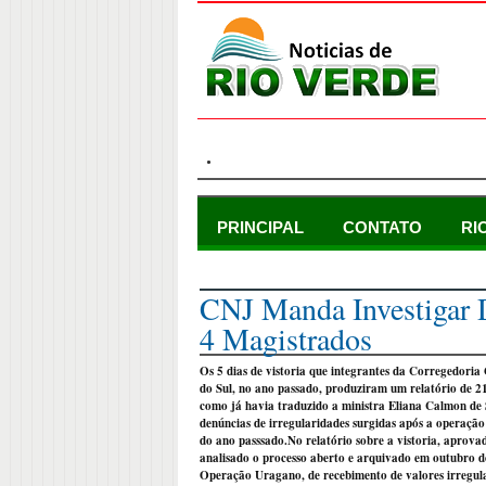
.
PRINCIPAL
CONTATO
RI
segunda-feira, 27 de junho de 2011
CNJ Manda Investigar 
4 Magistrados
Os 5 dias de vistoria que integrantes da Corregedoria
do Sul, no ano passado, produziram um relatório de 2
como já havia traduzido a ministra Eliana Calmon de S
denúncias de irregularidades surgidas após a operaç
do ano passsado.No relatório sobre a vistoria, apro
analisado o processo aberto e arquivado em outubro d
Operação Uragano, de recebimento de valores irregula