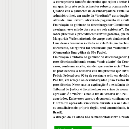
A corregedoria também determina que sejam abertas i
um quarto preste esclarecimentos sobre processos sob s
Quando cita o gabinente da desembargadora Tânia Gar
Administrativo), em razão da “inusitada” autorização
Alves de Lima Fávero, através de pagamento de auxíl
Em relação ao gabinete do desembargador Claudionor 
averiguar-se o estado dos recursos nele existentes”. 
sobre processos e procedimentos investigatórios, que
Margarida Weiler, afastada do cargo após denúncias de
Uma dessas denúncias é citada no relatório, no trech
documento, Margarida foi denunciada por “combinar”
(Companhia Energética de São Paulo).
Em relação à vistoria no gabinete do desembargador 
providências solicitando exame “mais atento” da Corr
casos, conforme escrito, são de repercussão social “fa
de providências, o relatoria cita um processo que env
Polícia Federal com 93kg de cocaína e solto em decisão
Por fim, em relação ao desembargador João Carlos Br
providências. Nesse caso, a explicação é a existência
Tribunal de Justiça é discutível por ser crime de menor
aprovado é o “início” e não o fim da vistoria do CNJ.
apartados. Entre esses casos, o documento confirma qu
O texto foi aprovado sem leitura durante a sessão do 
os conselheiros do próprio órgão, será encaminhado
Brasil).
A direção do TJ ainda não se manifestou sobre o relat