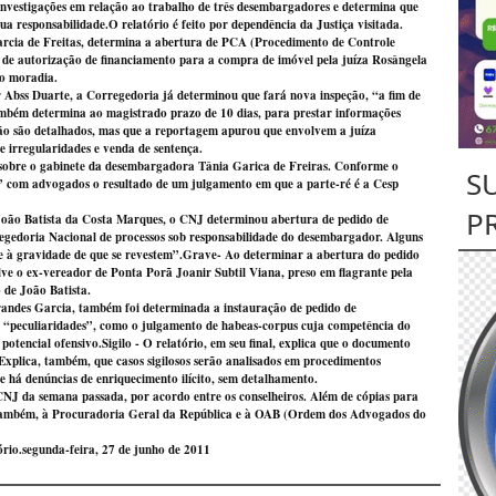
nvestigações em relação ao trabalho de três desembargadores e determina que
ua responsabilidade.O relatório é feito por dependência da Justiça visitada.
cia de Freitas, determina a abertura de PCA (Procedimento de Controle
 de autorização de financiamento para a compra de imóvel pela juíza Rosângela
io moradia.
Abss Duarte, a Corregedoria já determinou que fará nova inspeção, “a fim de
Também determina ao magistrado prazo de 10 dias, para prestar informações
 não são detalhados, mas que a reportagem apurou que envolvem a juíza
 irregularidades e venda de sentença.
o sobre o gabinete da desembargadora Tânia Garica de Freiras. Conforme o
S
 com advogados o resultado de um julgamento em que a parte-ré é a Cesp
P
João Batista da Costa Marques, o CNJ determinou abertura de pedido de
egedoria Nacional de processos sob responsabilidade do desembargador. Alguns
ce à gravidade de que se revestem”.
Grave-
Ao determinar a abertura do pedido
olve o ex-vereador de Ponta Porã Joanir Subtil Viana, preso em flagrante pela
 de João Batista.
andes Garcia, também foi determinada a instauração de pedido de
 de “peculiaridades”, como o julgamento de habeas-corpus cuja competência do
 potencial ofensivo.
Sigilo -
O relatório, em seu final, explica que o documento
 Explica, também, que casos sigilosos serão analisados em procedimentos
e há denúncias de enriquecimento ilícito, sem detalhamento.
CNJ da semana passada, por acordo entre os conselheiros. Além de cópias para
, também, à Procuradoria Geral da República e à OAB (Ordem dos Advogados do
ório.
segunda-feira, 27 de junho de 2011