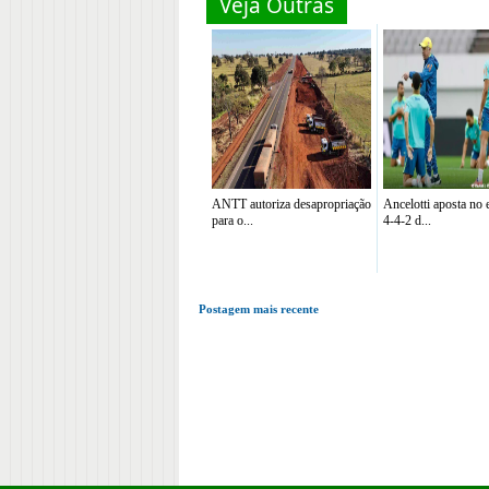
Veja Outras
ANTT autoriza desapropriação
Ancelotti aposta no
para o...
4-4-2 d...
Postagem mais recente