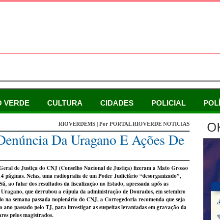
O VERDE
CULTURA
CIDADES
POLICIAL
POL
O
RIOVERDEMS | Por PORTAL RIOVERDE NOTICIAS
Denúncia Da Uragano E Ações De
 Geral de Justiça do CNJ (Conselho Nacional de Justiça) fizeram a Mato Grosso
14 páginas. Nelas, uma radiografia de um Poder Judiciário “desorganizado”,
á, ao falar dos resultados da fiscalização no Estado, apressada após as
ão Uragano, que derrubou a cúpula da administração de Dourados, em setembro
vado na semana passada noplenário do CNJ, a Corregedoria recomenda que seja
o ano passado pelo TJ, para investigar as suspeitas levantadas em gravação da
res pelos magistrados.